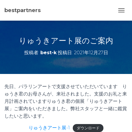
bestpartners
ナ
ビ
ゲ
ー
シ
りゅうきアート展のご案内
ョ
ン
投稿者:
best-k
投稿日:
2021年12月27日
を
切
り
替
え
先日、パラリンアートで支援させていただいています り
ゅうき君のお母さんが、来社されました。支援のお礼と来
月計画されていますりゅうき君の個展「りゅうきアート
展」ご案内をいただきました。弊社スタッフと一緒に鑑賞
したいと思います。
りゅうきアート展-1
ダウンロード